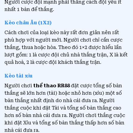
Người cược đội mạnh phải thắng cách đội yếu ít
nhất 1 bàn để thắng.
Kèo châu Âu (1X2)
Cách chơi của loại kèo này rất đơn giản nên rất
phù hợp với người mới. Người chơi chỉ cần cược
thắng, thua hoặc hòa. Theo đó 1×2 được hiểu lần
lượt gồm: 1 là cược đội chủ nhà thắng trận, X là kết
quả hoà, 2 là cược đội khách thắng trận.
Kèo tài xỉu
Người chơi
thể thao RR88
đặt cược tổng số bàn
thắng sẽ lớn hơn (tài) hoặc nhỏ hơn (xỉu) một số
bàn thắng nhất định do nhà cái đưa ra. Người
thắng cuộc khi đặt Tài và tổng số bàn thắng cao
hơn số bàn nhà cái đưa ra. Người chơi thắng cuộc
khi đặt Xỉu và tổng số bàn thắng thấp hơn số bàn
nhà cái đưa ra.