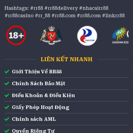
Hashtags: #rr88 #rr88delivery #nhacairr88
#rr88casino #rr_88 #rr88.com #rr88.com #linkrr88
LIÊN KẾT NHANH
Giới Thiệu Về RR88
Chính Sách Bảo Mật
Điều Khoản & Điều Kiện
Giấy Phép Hoạt Động
Chính sách AML
Quyền Riêng Tư