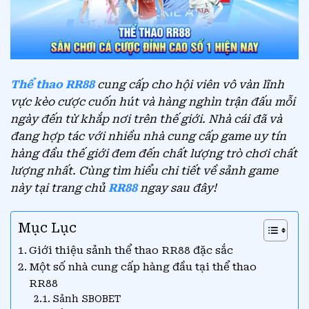
Thể thao RR88
cung cấp cho hội viên vô vàn lĩnh
vực kèo cược cuốn hút và hàng nghìn trận đấu mỗi
ngày đến từ khắp nơi trên thế giới. Nhà cái đã và
đang hợp tác với nhiều nhà cung cấp game uy tín
hàng đầu thế giới đem đến chất lượng trò chơi chất
lượng nhất. Cùng tìm hiểu chi tiết về sảnh game
này tại trang chủ
RR88
ngay sau đây!
Mục Lục
Giới thiệu sảnh thể thao RR88 đặc sắc
Một số nhà cung cấp hàng đầu tại thể thao
RR88
Sảnh SBOBET