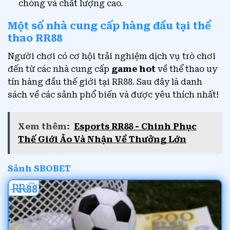
chóng và chất lượng cao.
Một số nhà cung cấp hàng đầu tại thể
thao RR88
Người chơi có cơ hội trải nghiệm dịch vụ trò chơi
đến từ các nhà cung cấp
game hot
về thể thao uy
tín hàng đầu thế giới tại RR88. Sau đây là danh
sách về các sảnh phổ biến và được yêu thích nhất!
Xem thêm:
Esports RR88 - Chinh Phục
Thế Giới Ảo Và Nhận Về Thưởng Lớn
Sảnh SBOBET