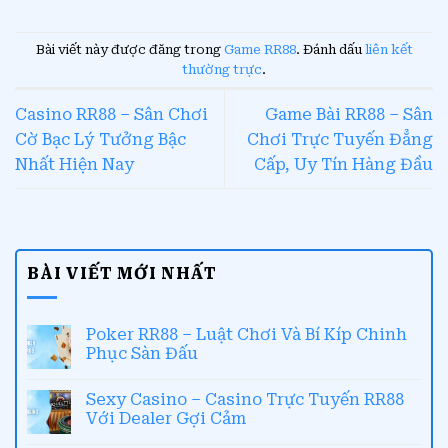
Bài viết này được đăng trong
Game RR88
. Đánh dấu
liên kết
thường trực
.
Casino RR88 – Sân Chơi
Game Bài RR88 – Sân
Cờ Bạc Lý Tưởng Bậc
Chơi Trực Tuyến Đẳng
Nhất Hiện Nay
Cấp, Uy Tín Hàng Đầu
BÀI VIẾT MỚI NHẤT
Poker RR88 – Luật Chơi Và Bí Kíp Chinh
Phục Sàn Đấu
Sexy Casino – Casino Trực Tuyến RR88
Với Dealer Gợi Cảm