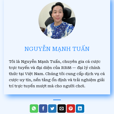
NGUYỄN MẠNH TUẤN
Tôi là Nguyễn Mạnh Tuấn, chuyên gia cá cược
trực tuyến và đại diện của RR88 — đại lý chính
thức tại Việt Nam. Chúng tôi cung cấp dịch vụ cá
cược uy tín, nền tảng ổn định và trải nghiệm giải
trí trực tuyến mượt mà cho người chơi.