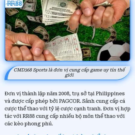
CMD368 Sports là đơn vị cung cấp game uy tín thế
giới
Đơn vị thành lập năm 2008, trụ sở tại Philippines
và được cấp phép bởi PAGCOR. Sảnh cung cấp cá
cược thể thao với tỷ lệ cược cạnh tranh. Đơn vị hợp
tác với RR88 cung cấp nhiều bộ môn thể thao với
các kèo phong phú.