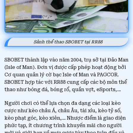
Sảnh thể thao SBOBET tại RR88
SBOBET thành lập vào năm 2004, trụ sở tại Đảo Man
(Isle of Man). Đơn vị được cấp phép hoạt động bởi
Cơ quan quản lý cờ bạc Isle of Man và PAGCOR.
SBOBET hợp tác với RR88 cung cấp các bộ môn thể
thao như bóng đá, bóng rổ, quần vợt, eSports,…
Người chơi có thể lựa chọn đa dạng các loại kèo
cược như kèo châu Á, châu Âu, tài xỉu, kèo tỷ số,
kèo phạt góc, kèo xiên,… Nhược điểm là giao diện
phức tạp, ít chương trình khuyến mãi cho người
mới và giới hạn về mực cược tùy theo trận đấu và