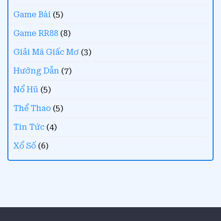
Game Bài
(5)
Game RR88
(8)
Giải Mã Giấc Mơ
(3)
Hướng Dẫn
(7)
Nổ Hũ
(5)
Thể Thao
(5)
Tin Tức
(4)
Xổ Số
(6)