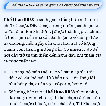
Thể thao RR88 là sảnh game cá cược thể thao uy tín
Thể thao RR88
là sảnh game tổng hợp nhiều trò
chơi cá cược. Đây là một trong những sảnh game
ra đời đầu tiên khi đơn vị được thành lập và chính
là thế mạnh của nhà cái.
Sảnh game vô cùng được
ưa chuộng, mỗi ngày sân chơi thu hút số lượng
thành viên tham gia đông đảo. Có nhiều lý do để
nơi đây trở thành điểm đến hàng đầu khi tham gia
cá cược thể thao:
Đa dạng bộ môn thể thao và hàng nghìn trận
đấu: vô vàn bộ môn từ khắp nơi trên thế giới
như bóng đá, quần vợt, eSports, bóng rổ,…
Số lượng kèo cược
thể thao RR88
phong phú,
đa dạng: người chơi tự do lựa chọn các loại kèo
như cá cược châu Á, cược châu Âu, Tài Xỉu, cược