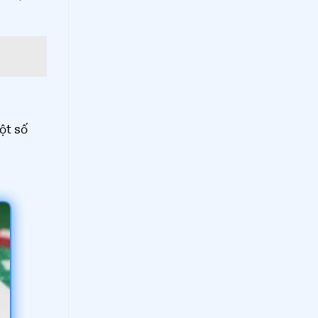
ột số