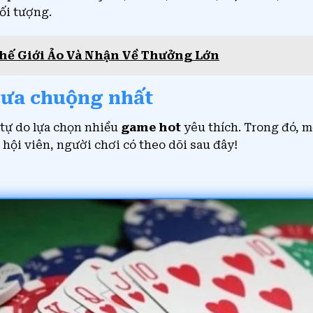
ối tượng.
Thế Giới Ảo Và Nhận Về Thưởng Lớn
 ưa chuộng nhất
 tự do lựa chọn nhiều
game hot
yêu thích. Trong đó, m
ội viên, người chơi có theo dõi sau đây!