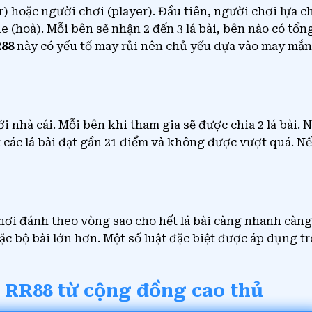
) hoặc người chơi (player). Đầu tiên, người chơi lựa c
e (hoà). Mỗi bên sẽ nhận 2 đến 3 lá bài, bên nào có tổn
88
này có yếu tố may rủi nên chủ yếu dựa vào may mắn
i nhà cái. Mỗi bên khi tham gia sẽ được chia 2 lá bài. 
 các lá bài đạt gần 21 điểm và không được vượt quá. N
hơi đánh theo vòng sao cho hết lá bài càng nhanh càng 
ặc bộ bài lớn hơn. Một số luật đặc biệt được áp dụng tr
 RR88 từ cộng đồng cao thủ