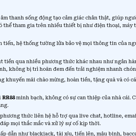
à âm thanh sống động tạo cảm giác chân thật, giúp ngư
 thể tham gia trên nhiều thiết bị như điện thoại, máy 
 tiến, hệ thống tường lửa bảo vệ mọi thông tin của ng
rút tiền qua nhiều phương thức khác nhau như ngân hàn
hanh, không bị trì hoãn đem đến trải nghiệm nhanh chón
g khuyến mãi chào mừng, hoàn tiền, tặng quà và có cá
 RR88
minh bạch, không có sự can thiệp của nhà cái. 
ằng.
hương thức liên hệ hỗ trợ qua live chat, hotline, emai
áp mọi thắc mắc và xử lý sự cố kịp thời.
p dẫn như blackjack, tài xỉu, tiến lên, mậu binh, bacc