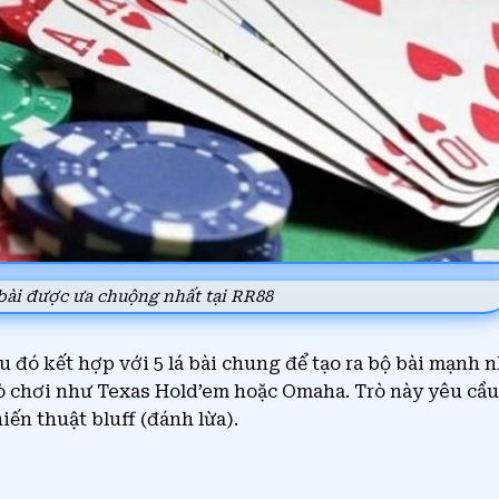
bài được ưa chuộng nhất tại RR88
au đó kết hợp với 5 lá bài chung để tạo ra bộ bài mạnh 
rò chơi như Texas Hold’em hoặc Omaha. Trò này yêu cầ
iến thuật bluff (đánh lừa).