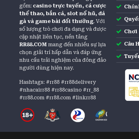
gồm:
casino trực tuyến, cá cược
Chín
thể thao, bắn cá, slot nổ hũ, đá
Quyề
gà và game bài đổi thưởng
. Với
số lượng trò chơi đa dạng và được
Chơi
cập nhật liên tục, nền tảng
Câu 
RR88.COM
mang đến nhiều sự lựa
chọn giải trí hấp dẫn và đáp ứng
Tuyể
nhu cầu trải nghiệm của đông đảo
người dùng hiện nay.
Hashtags: #rr88 #rr88delivery
#nhacairr88 #rr88casino #rr_88
#rr88.com #rr88.com #linkrr88