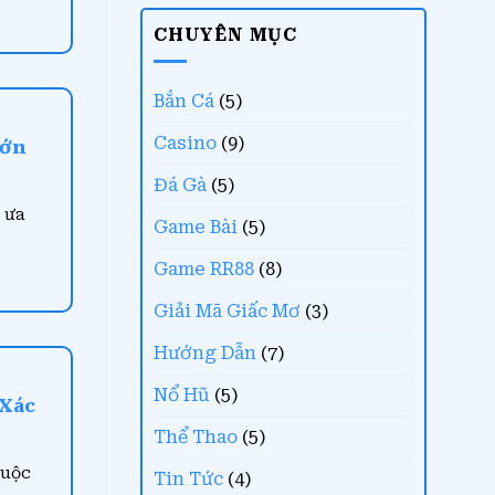
Cao,
Bài
Trúng
Catte
CHUYÊN MỤC
Lớn
–
Mỗi
Phương
Ngày
Pháp
Cùng
Chơi
Bắn Cá
(5)
RR88!
Chuẩn
Xác
Casino
(9)
Lớn
Mới
Nhất
Đá Gà
(5)
2026
 ưa
Game Bài
(5)
Game RR88
(8)
Giải Mã Giấc Mơ
(3)
Hướng Dẫn
(7)
Nổ Hũ
(5)
 Xác
Thể Thao
(5)
cuộc
Tin Tức
(4)