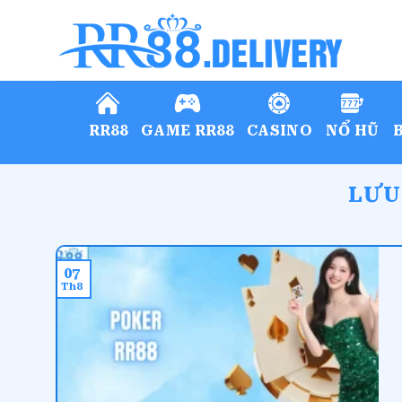
Bỏ
qua
nội
dung
RR88
GAME RR88
CASINO
NỔ HŨ
B
LƯU
07
Th8