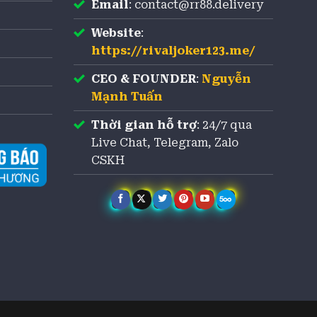
Email
:
contact@rr88.delivery
Website
:
https://rivaljoker123.me/
CEO & FOUNDER
:
Nguyễn
Mạnh Tuấn
Thời gian hỗ trợ
: 24/7 qua
Live Chat, Telegram, Zalo
CSKH