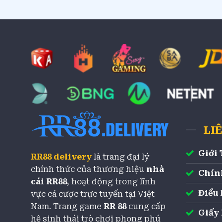
LI
Giới
RR88 delivery
là trang đại lý
chính thức của thương hiệu
nhà
Chín
cái RR88
, hoạt động trong lĩnh
Điều
vực cá cược trực tuyến tại Việt
Nam. Trang game
RR 88
cung cấp
Giấy
hệ sinh thái trò chơi phong phú