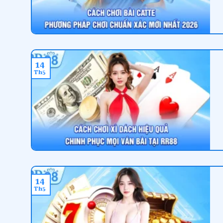
14
Th5
14
Th5