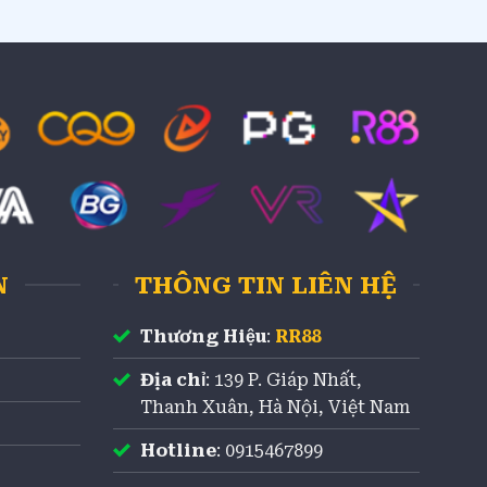
N
THÔNG TIN LIÊN HỆ
Thương Hiệu
:
RR88
Địa chỉ
: 139 P. Giáp Nhất,
Thanh Xuân, Hà Nội, Việt Nam
Hotline
: 0915467899