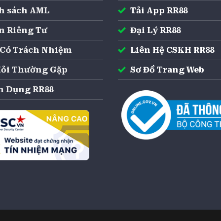
h sách AML
Tải App RR88
n Riêng Tư
Đại Lý RR88
 Có Trách Nhiệm
Liên Hệ CSKH RR88
Hỏi Thường Gặp
Sơ Đồ Trang Web
n Dụng RR88