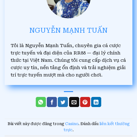
NGUYỄN MẠNH TUẤN
Tôi là Nguyễn Mạnh Tuấn, chuyên gia cá cược
trực tuyến và đại diện của RR88 — đại lý chính
thức tại Việt Nam. Chúng tôi cung cấp dịch vụ cá
cược uy tín, nền tảng ổn định và trải nghiệm giải
trí trực tuyến mượt mà cho người chơi.
Bài viết này được đăng trong
Casino
. Đánh dấu
liên kết thường
trực
.