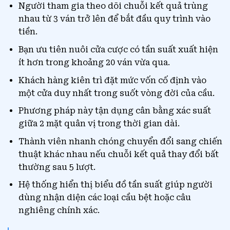
Người tham gia theo dõi chuỗi kết quả trùng
nhau từ 3 ván trở lên để bắt đầu quy trình vào
tiền.
Bạn ưu tiên nuôi cửa cược có tần suất xuất hiện
ít hơn trong khoảng 20 ván vừa qua.
Khách hàng kiên trì đặt mức vốn cố định vào
một cửa duy nhất trong suốt vòng đời của cầu.
Phương pháp này tận dụng cân bằng xác suất
giữa 2 mặt quân vị trong thời gian dài.
Thành viên nhanh chóng chuyển đổi sang chiến
thuật khác nhau nếu chuỗi kết quả thay đổi bất
thường sau 5 lượt.
Hệ thống hiển thị biểu đồ tần suất giúp người
dùng nhận diện các loại cầu bệt hoặc câu
nghiêng chính xác.