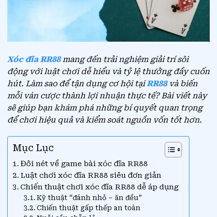
Xóc đĩa RR88
mang đến trải nghiệm giải trí sôi
động với luật chơi dễ hiểu và tỷ lệ thưởng đầy cuốn
hút. Làm sao để tận dụng cơ hội tại
RR88
và biến
mỗi ván cược thành lợi nhuận thực tế? Bài viết này
sẽ giúp bạn khám phá những bí quyết quan trọng
để chơi hiệu quả và kiểm soát nguồn vốn tốt hơn.
Mục Lục
Đôi nét về game bài xóc đĩa RR88
Luật chơi xóc đĩa RR88 siêu đơn giản
Chiến thuật chơi xóc đĩa RR88 dễ áp dụng
Kỹ thuật “đánh nhỏ – ăn đều”
Chiến thuật gấp thếp an toàn