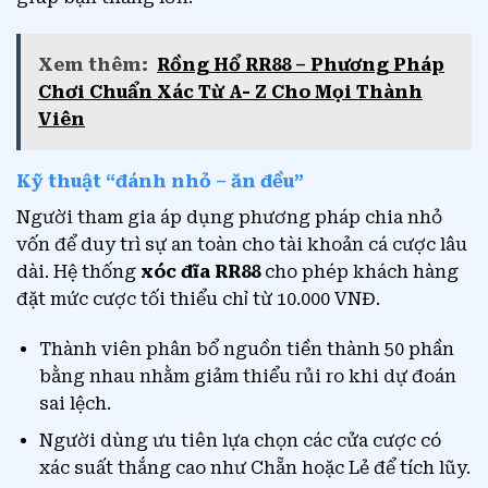
Xem thêm:
Rồng Hổ RR88 – Phương Pháp
Chơi Chuẩn Xác Từ A- Z Cho Mọi Thành
Viên
Kỹ thuật “đánh nhỏ – ăn đều”
Người tham gia áp dụng phương pháp chia nhỏ
vốn để duy trì sự an toàn cho tài khoản cá cược lâu
dài. Hệ thống
xóc đĩa RR88
cho phép khách hàng
đặt mức cược tối thiểu chỉ từ 10.000 VNĐ.
Thành viên phân bổ nguồn tiền thành 50 phần
bằng nhau nhằm giảm thiểu rủi ro khi dự đoán
sai lệch.
Người dùng ưu tiên lựa chọn các cửa cược có
xác suất thắng cao như Chẵn hoặc Lẻ để tích lũy.