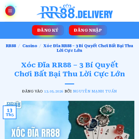
Bỏ
qua
nội
dung
ĐĂNG KÝ
ĐĂNG NHẬP
RR88
/
Casino
/
Xóc Đĩa RR88 – 3 Bí Quyết Chơi Bất Bại Thu
Lời Cực Lớn
Xóc Đĩa RR88 – 3 Bí Quyết
Chơi Bất Bại Thu Lời Cực Lớn
ĐĂNG VÀO
13.05.2026
BỞI
NGUYỄN MẠNH TUẤN
13
Th5