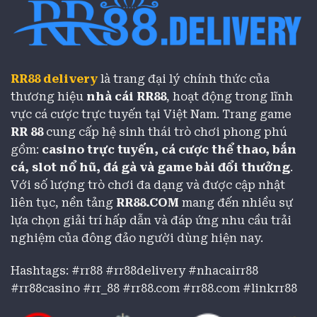
RR88 delivery
là trang đại lý chính thức của
thương hiệu
nhà cái RR88
, hoạt động trong lĩnh
vực cá cược trực tuyến tại Việt Nam. Trang game
RR 88
cung cấp hệ sinh thái trò chơi phong phú
gồm:
casino trực tuyến, cá cược thể thao, bắn
cá, slot nổ hũ, đá gà và game bài đổi thưởng
.
Với số lượng trò chơi đa dạng và được cập nhật
liên tục, nền tảng
RR88.COM
mang đến nhiều sự
lựa chọn giải trí hấp dẫn và đáp ứng nhu cầu trải
nghiệm của đông đảo người dùng hiện nay.
Hashtags: #rr88 #rr88delivery #nhacairr88
#rr88casino #rr_88 #rr88.com #rr88.com #linkrr88