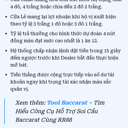
4 đỏ, 4 trắng hoặc chia đều 2 đỏ 2 trắng.
Cửa Lẻ mang lại lợi nhuận khi bộ vị xuất hiện
theo tỷ lệ 3 trắng 1 đỏ hoặc 3 đỏ 1 trắng.
Tỷ lệ trả thưởng cho hình thức dự đoán 4 nút
đồng màu đạt mức cao nhất là 1 ăn 12.
Hệ thống chấp nhận lệnh đặt tiền trong 15 giây
đếm ngược trước khi Dealer bắt đầu thực hiện
mở bát.
Tiền thắng được cộng trực tiếp vào số dư tài
khoản ngay khi trọng tài xác nhận màu sắc
quân vị.
Xem thêm:
Tool Baccarat
– Tìm
Hiểu Công Cụ Hỗ Trợ Soi Cầu
Baccarat Cùng RR88