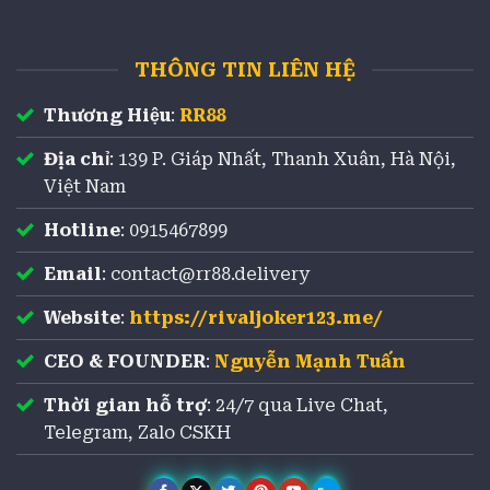
THÔNG TIN LIÊN HỆ
Thương Hiệu
:
RR88
Địa chỉ
: 139 P. Giáp Nhất, Thanh Xuân, Hà Nội,
Việt Nam
Hotline
: 0915467899
Email
:
contact@rr88.delivery
Website
:
https://rivaljoker123.me/
CEO & FOUNDER
:
Nguyễn Mạnh Tuấn
Thời gian hỗ trợ
: 24/7 qua Live Chat,
Telegram, Zalo CSKH