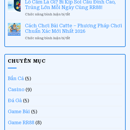
Khan
Lô Câm Là Gì? Bí Kíp Soi Cầu Đỉnh Cao,
–
Trúng Lớn Mỗi Ngày Cùng RR88!
Bí
ở
Chức năng bình luận bị tắt
Kíp
Lô
Bắt
Câm
Cách Chơi Bài Catte – Phương Pháp Chơi
Lô
Là
Cực
Chuẩn Xác Mới Nhất 2026
Gì?
Đỉnh
ở
Chức năng bình luận bị tắt
Bí
Và
Cách
Kíp
Thắng
Chơi
Soi
Lớn
Bài
Cầu
Cùng
Catte
Đỉnh
RR88
CHUYÊN MỤC
–
Cao,
Phương
Trúng
Pháp
Lớn
Chơi
Bắn Cá
(5)
Mỗi
Chuẩn
Ngày
Xác
Cùng
Casino
(9)
Mới
RR88!
Nhất
Đá Gà
(5)
2026
Game Bài
(5)
Game RR88
(8)