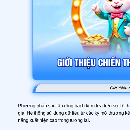
Giới thiệu 
Phương pháp soi cầu rồng bạch kim dựa trên sự kết hợ
gia. Hệ thống sử dụng dữ liệu từ các kỳ mở thưởng kết
năng xuất hiện cao trong tương lai.