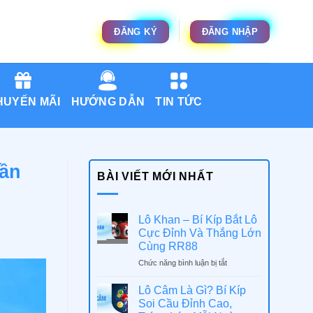
ĐĂNG KÝ
ĐĂNG NHẬP
HUYẾN MÃI
HƯỚNG DẪN
TIN TỨC
Cần
BÀI VIẾT MỚI NHẤT
Lô Khan – Bí Kíp Bắt Lô
Cực Đỉnh Và Thắng Lớn
Cùng RR88
ở
Chức năng bình luận bị tắt
Lô
Khan
Lô Câm Là Gì? Bí Kíp
–
Soi Cầu Đỉnh Cao,
Bí