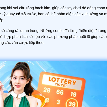
ọng khi soi cầu rồng bạch kim, giúp các tay chơi dễ dàng chọn
ác kỳ quay
xổ số
trước, bạn có thể nhận diện các xu hướng và m
ếp.
n số cũng rất quan trọng. Những con lô đã từng “hiện diện” trong
 kết hợp phân tích số liệu với các phương pháp nuôi lô giúp các
ong các ván cược tiếp theo.