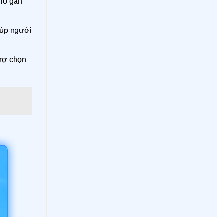
 lô gần
giúp người
trợ chọn