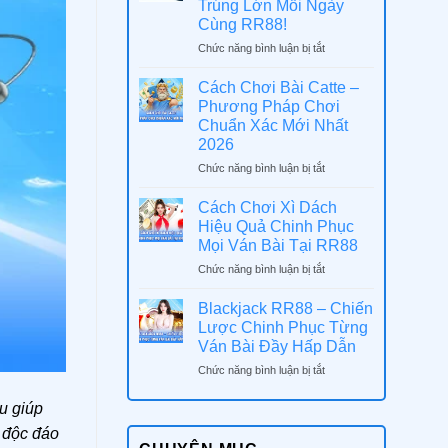
Trúng Lớn Mỗi Ngày
Kíp
Cùng RR88!
Bắt
Lô
ở
Chức năng bình luận bị tắt
Cực
Lô
Đỉnh
Câm
Cách Chơi Bài Catte –
Và
Là
Phương Pháp Chơi
Thắng
Gì?
Chuẩn Xác Mới Nhất
Lớn
Bí
2026
Cùng
Kíp
RR88
Soi
ở
Chức năng bình luận bị tắt
Cầu
Cách
Đỉnh
Chơi
Cách Chơi Xì Dách
Cao,
Bài
Hiệu Quả Chinh Phục
Trúng
Catte
Mọi Ván Bài Tại RR88
Lớn
–
Mỗi
ở
Chức năng bình luận bị tắt
Phương
Ngày
Cách
Pháp
Cùng
Chơi
Chơi
Blackjack RR88 – Chiến
RR88!
Xì
Chuẩn
Lược Chinh Phục Từng
Dách
Xác
Ván Bài Đầy Hấp Dẫn
Hiệu
Mới
ở
Chức năng bình luận bị tắt
Quả
Nhất
Blackjack
Chinh
2026
RR88
Phục
u giúp
–
Mọi
n độc đáo
Chiến
Ván