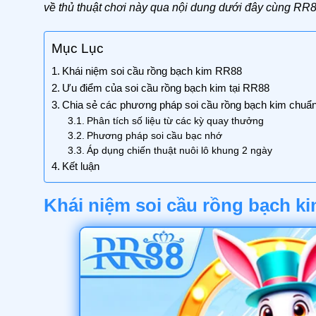
về thủ thuật chơi này qua nội dung dưới đây cùng RR8
Mục Lục
Khái niệm soi cầu rồng bạch kim RR88
Ưu điểm của soi cầu rồng bạch kim tại RR88
Chia sẻ các phương pháp soi cầu rồng bạch kim chuẩ
Phân tích số liệu từ các kỳ quay thưởng
Phương pháp soi cầu bạc nhớ
Áp dụng chiến thuật nuôi lô khung 2 ngày
Kết luận
Khái niệm soi cầu rồng bạch k