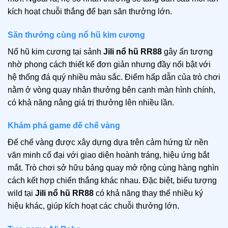
kích hoạt chuỗi thắng để bạn săn thưởng lớn.
Săn thưởng cùng nổ hũ kim cương
Nổ hũ kim cương tại sảnh
Jili nổ hũ RR88
gây ấn tượng
nhờ phong cách thiết kế đơn giản nhưng đầy nổi bật với
hệ thống đá quý nhiều màu sắc. Điểm hấp dẫn của trò chơi
nằm ở vòng quay nhân thưởng bên cạnh màn hình chính,
có khả năng nâng giá trị thưởng lên nhiều lần.
Khám phá game đế chế vàng
Đế chế vàng được xây dựng dựa trên cảm hứng từ nền
văn minh cổ đại với giao diện hoành tráng, hiệu ứng bắt
mắt. Trò chơi sở hữu bảng quay mở rộng cùng hàng nghìn
cách kết hợp chiến thắng khác nhau. Đặc biệt, biểu tượng
wild tại
Jili nổ hũ RR88
có khả năng thay thế nhiều ký
hiệu khác, giúp kích hoạt các chuỗi thưởng lớn.