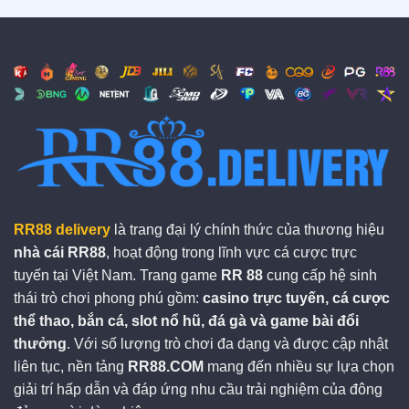
RR88 delivery
là trang đại lý chính thức của thương hiệu
nhà cái RR88
, hoạt động trong lĩnh vực cá cược trực
tuyến tại Việt Nam. Trang game
RR 88
cung cấp hệ sinh
thái trò chơi phong phú gồm:
casino trực tuyến, cá cược
thể thao, bắn cá, slot nổ hũ, đá gà và game bài đổi
thưởng
. Với số lượng trò chơi đa dạng và được cập nhật
liên tục, nền tảng
RR88.COM
mang đến nhiều sự lựa chọn
giải trí hấp dẫn và đáp ứng nhu cầu trải nghiệm của đông