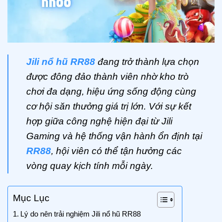
Jili nổ hũ RR88
đang trở thành lựa chọn
được đông đảo thành viên nhờ kho trò
chơi đa dạng, hiệu ứng sống động cùng
cơ hội săn thưởng giá trị lớn. Với sự kết
hợp giữa công nghệ hiện đại từ Jili
Gaming và hệ thống vận hành ổn định tại
RR88
, hội viên có thể tận hưởng các
vòng quay kịch tính mỗi ngày.
Mục Lục
Lý do nên trải nghiệm Jili nổ hũ RR88