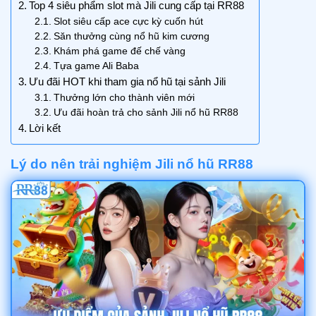
Top 4 siêu phẩm slot mà Jili cung cấp tại RR88
Slot siêu cấp ace cực kỳ cuốn hút
Săn thưởng cùng nổ hũ kim cương
Khám phá game đế chế vàng
Tựa game Ali Baba
Ưu đãi HOT khi tham gia nổ hũ tại sảnh Jili
Thưởng lớn cho thành viên mới
Ưu đãi hoàn trả cho sảnh Jili nổ hũ RR88
Lời kết
Lý do nên trải nghiệm Jili nổ hũ RR88