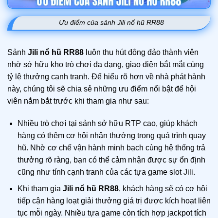
Ưu điểm của sảnh Jili nổ hũ RR88
Sảnh
Jili nổ hũ RR88
luôn thu hút đông đảo thành viên
nhờ sở hữu kho trò chơi đa dạng, giao diện bắt mắt cùng
tỷ lệ thưởng cạnh tranh. Để hiểu rõ hơn về nhà phát hành
này, chúng tôi sẽ chia sẻ những ưu điểm nổi bật để hội
viên nắm bắt trước khi tham gia như sau:
Nhiều trò chơi tại sảnh sở hữu RTP cao, giúp khách
hàng có thêm cơ hội nhận thưởng trong quá trình quay
hũ. Nhờ cơ chế vận hành minh bạch cùng hệ thống trả
thưởng rõ ràng, bạn có thể cảm nhận được sự ổn định
cũng như tính cạnh tranh của các tựa game slot Jili.
Khi tham gia
Jili nổ hũ RR88
, khách hàng sẽ có cơ hội
tiếp cận hàng loạt giải thưởng giá trị được kích hoạt liên
tục mỗi ngày. Nhiều tựa game còn tích hợp jackpot tích