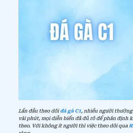
Lần đầu theo dõi
đá gà C1
, nhiều người thường
vài phút, mọi diễn biến đã đủ rõ để phân định 
theo. Với không ít người thì việc theo dõi qua
R