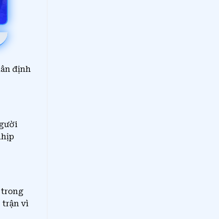
hân định
người
nhịp
 trong
 trận vì