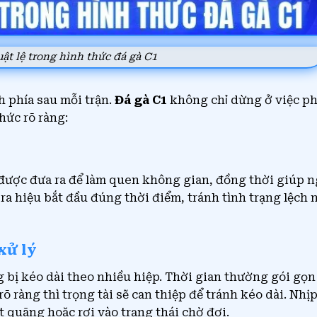
ật lệ trong hình thức đá gà C1
h phía sau mỗi trận.
Đá gà C1
không chỉ dừng ở việc p
hức rõ ràng:
 được đưa ra để làm quen không gian, đồng thời giúp 
ẽ ra hiệu bắt đầu đúng thời điểm, tránh tình trạng lệch 
xử lý
g bị kéo dài theo nhiều hiệp. Thời gian thường gói gọn
 ràng thì trọng tài sẽ can thiệp để tránh kéo dài. Nhịp
 quãng hoặc rơi vào trạng thái chờ đợi.