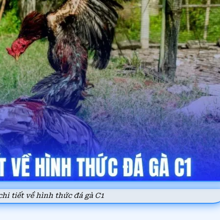
hi tiết về hình thức đá gà C1