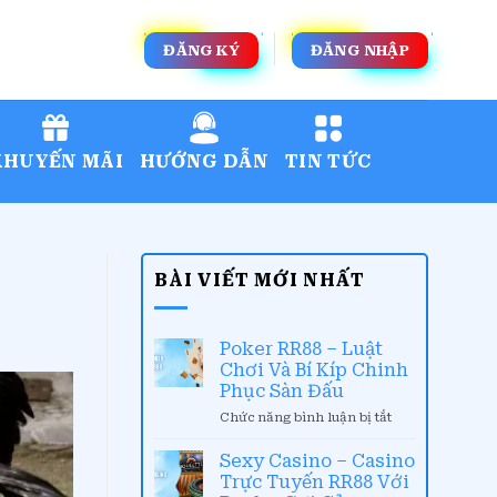
ĐĂNG KÝ
ĐĂNG NHẬP
KHUYẾN MÃI
HƯỚNG DẪN
TIN TỨC
BÀI VIẾT MỚI NHẤT
Poker RR88 – Luật
Chơi Và Bí Kíp Chinh
Phục Sàn Đấu
ở
Chức năng bình luận bị tắt
Poker
RR88
Sexy Casino – Casino
–
Trực Tuyến RR88 Với
Luật