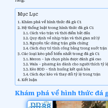
ràng.
Mục Lục
Khám phá về hình thức đá gà C1
Hệ thống luật trong hình thức đá gà C1
Cách vào trận và thời điểm bắt đầu
Quy định về nhịp trận và thời gian xử lý
Nguyên tắc dừng trận giữa chừng
Cách duy trì tính công bằng trong suốt trận
Các loại kèo phổ biến nhất trong đá gà C1
Meron – lựa chọn phía được đánh giá cao
Wala – phương án dành cho người thích tỷ l
Kèo BDD – tình huống kết quả hòa
Cách đọc kèo và thay đổi tỷ lệ trong trận
Kết luận
Khám phá về hình thức đá 