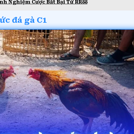
inh Nghiệm Cược Bất Bại Từ RR88
ức đá gà C1