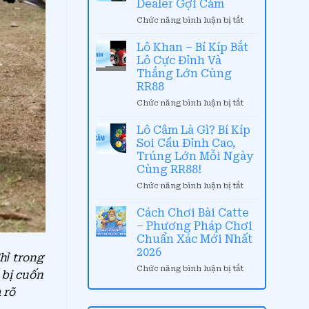
Dealer Gợi Cảm
Chơi
ở
Chức năng bình luận bị tắt
Và
Sexy
Bí
Casino
Kíp
Lô Khan – Bí Kíp Bắt
–
Chinh
Lô Cực Đỉnh Và
Casino
Phục
Thắng Lớn Cùng
Trực
Sàn
RR88
Tuyến
Đấu
RR88
ở
Chức năng bình luận bị tắt
Với
Lô
Dealer
Khan
Lô Câm Là Gì? Bí Kíp
Gợi
–
Soi Cầu Đỉnh Cao,
Cảm
Bí
Trúng Lớn Mỗi Ngày
Kíp
Cùng RR88!
Bắt
Lô
ở
Chức năng bình luận bị tắt
Cực
Lô
Đỉnh
Câm
Cách Chơi Bài Catte
Và
Là
– Phương Pháp Chơi
Thắng
Gì?
Chuẩn Xác Mới Nhất
Lớn
Bí
2026
Cùng
Kíp
hỉ trong
RR88
Soi
ở
Chức năng bình luận bị tắt
 bị cuốn
Cầu
Cách
 rõ
Đỉnh
Chơi
Cao,
Bài