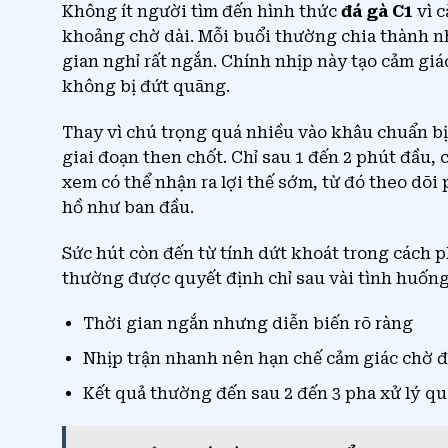
Không ít người tìm đến hình thức
đá gà C1
vì c
khoảng chờ dài. Mỗi buổi thường chia thành nhi
gian nghỉ rất ngắn. Chính nhịp này tạo cảm giá
không bị đứt quãng.
Thay vì chú trọng quá nhiều vào khâu chuẩn b
giai đoạn then chốt. Chỉ sau 1 đến 2 phút đầu, 
xem có thể nhận ra lợi thế sớm, từ đó theo dõ
hồ như ban đầu.
Sức hút còn đến từ tính dứt khoát trong cách ph
thường được quyết định chỉ sau vài tình huống
Thời gian ngắn nhưng diễn biến rõ ràng
Nhịp trận nhanh nên hạn chế cảm giác chờ đ
Kết quả thường đến sau 2 đến 3 pha xử lý q