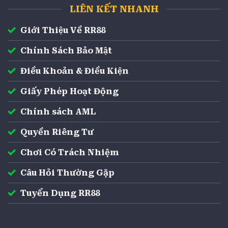
LIÊN KẾT NHANH
Giới Thiệu Về RR88
Chính Sách Bảo Mật
Điều Khoản & Điều Kiện
Giấy Phép Hoạt Động
Chính sách AML
Quyền Riêng Tư
Chơi Có Trách Nhiệm
Câu Hỏi Thường Gặp
Tuyển Dụng RR88