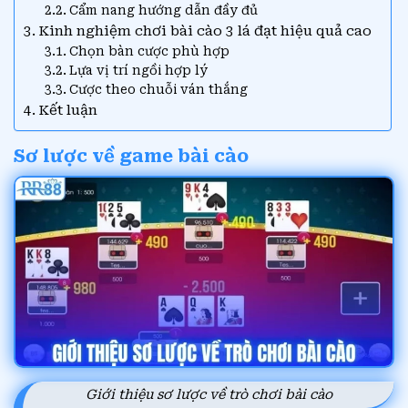
Cẩm nang hướng dẫn đầy đủ
Kinh nghiệm chơi bài cào 3 lá đạt hiệu quả cao
Chọn bàn cược phù hợp
Lựa vị trí ngồi hợp lý
Cược theo chuỗi ván thắng
Kết luận
Sơ lược về game bài cào
Giới thiệu sơ lược về trò chơi bài cào