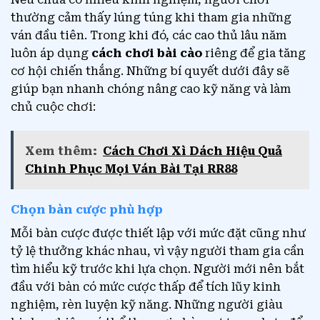
thường cảm thấy lúng túng khi tham gia những
ván đầu tiên. Trong khi đó, các cao thủ lâu năm
luôn áp dụng
cách chơi bài cào
riêng để gia tăng
cơ hội chiến thắng. Những bí quyết dưới đây sẽ
giúp bạn nhanh chóng nâng cao kỹ năng và làm
chủ cuộc chơi:
Xem thêm:
Cách Chơi Xì Dách Hiệu Quả
Chinh Phục Mọi Ván Bài Tại RR88
Chọn bàn cược phù hợp
Mỗi bàn cược được thiết lập với mức đặt cũng như
tỷ lệ thưởng khác nhau, vì vậy người tham gia cần
tìm hiểu kỹ trước khi lựa chọn. Người mới nên bắt
đầu với bàn có mức cược thấp để tích lũy kinh
nghiệm, rèn luyện kỹ năng. Những người giàu